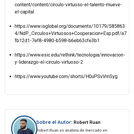
content/content/circulo-virtuoso-el-talento-mueve-
el-capital
https://www.isglobal.org/documents/10179/585863
4/NdP_Circulos+Virtuosos+Cooperacion+Esp.pdf/a7
fb12d1-7ef8-4980-b598-b6eb63cfe3b1
https://www.esic.edu/rethink/tecnologia/innovacion-
y-liderazgo-el-circulo-virtuoso-2
https://www.youtube.com/shorts/H0uPSvVmSyg
Sobre el Autor:
Robert Ruan
Robert Ruan es analista de mercado en